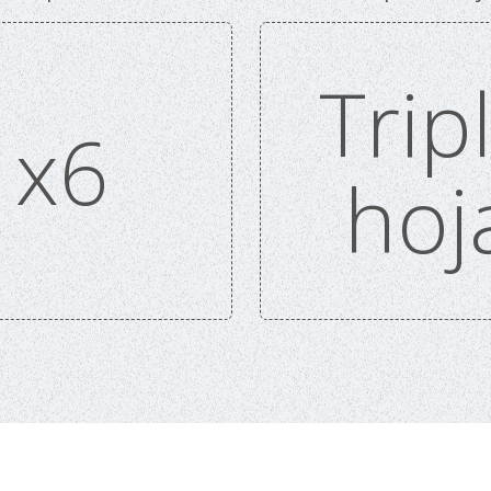
Trip
x6
hoj