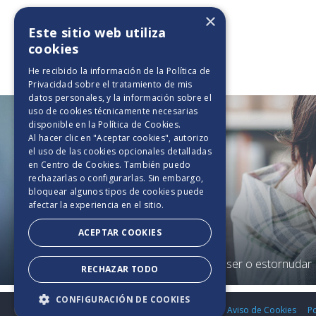
×
Este sitio web utiliza
cookies
Tips de Cuidado
He recibido la información de la
Política de
Privacidad
sobre el tratamiento de mis
datos personales, y la información sobre el
uso de cookies técnicamente necesarias
-1
disponible en la
Política de Cookies
.
Al hacer clic en "Aceptar cookies", autorizo
el uso de las cookies opcionales detalladas
en Centro de Cookies. También puedo
rechazarlas o configurarlas. Sin embargo,
bloquear algunos tipos de cookies puede
afectar la experiencia en el sitio.
ACEPTAR COOKIES
7 consejos de belleza para la
mujer de hoy
Al toser o estornudar
RECHAZAR TODO
CONFIGURACIÓN DE COOKIES
2025. TODOS LOS
DERECHOS
Bases y Condiciones
Aviso de Cookies
Po