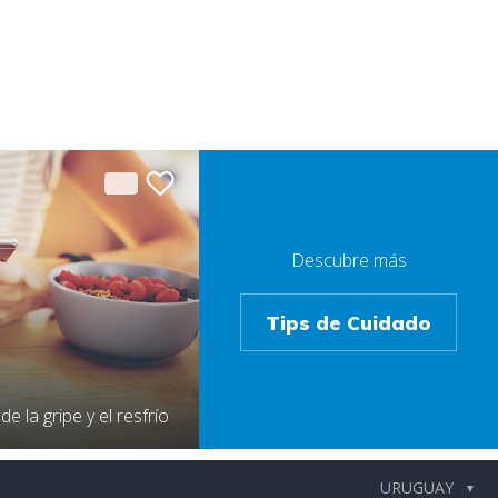
Descubre más
Tips de Cuidado
e la gripe y el resfrío
▼